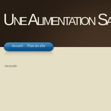
Une Alimentation Sa
Accueil
Plan du site
«
Les jus verts