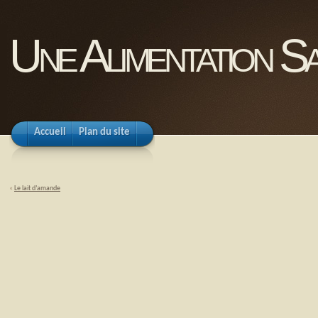
Une Alimentation Sa
Accueil
Plan du site
«
Le lait d’amande