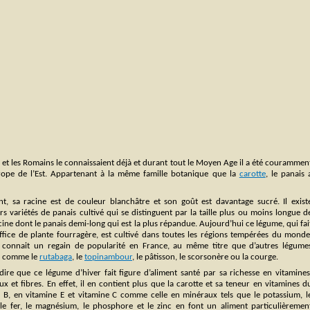
cs et les Romains le connaissaient déjà et durant tout le Moyen Age il a été courammen
pe de l’Est. Appartenant à la même famille botanique que la
carotte
, le panais 
nt, sa racine est de couleur blanchâtre et son goût est davantage sucré. Il exist
rs variétés de panais cultivé qui se distinguent par la taille plus ou moins longue d
cine dont le panais demi-long qui est la plus répandue. Aujourd’hui ce légume, qui fai
office de plante fourragère, est cultivé dans toutes les régions tempérées du monde
l connait un regain de popularité en France, au même titre que d’autres légume
s comme le
rutabaga
, le
topinambour
, le pâtisson, le scorsonère ou la courge.
 dire que ce légume d’hiver fait figure d’aliment santé par sa richesse en vitamines
x et fibres. En effet, il en contient plus que la carotte et sa teneur en vitamines d
 B, en vitamine E et vitamine C comme celle en minéraux tels que le potassium, l
 le fer, le magnésium, le phosphore et le zinc en font un aliment particulièremen