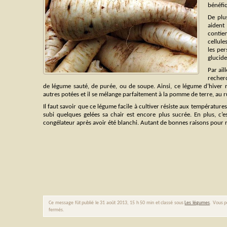
bénéfiq
De plu
aident
contie
cellule
les per
glucide
Par ail
recher
de légume sauté, de purée, ou de soupe. Ainsi, ce légume d’hiver 
autres potées et il se mélange parfaitement à la pomme de terre, au 
Il faut savoir que ce légume facile à cultiver résiste aux températures
subi quelques gelées sa chair est encore plus sucrée. En plus, c’e
congélateur après avoir été blanchi. Autant de bonnes raisons pour r
Ce message fût publié le 31 août 2013, 15 h 50 min et classé sous
Les légumes
. Vous p
fermés.