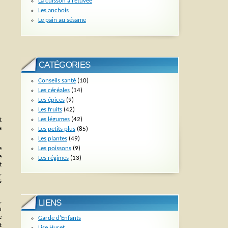
La cuisson à l’étuvée
Les anchois
Le pain au sésame
CATÉGORIES
Conseils santé
(10)
Les céréales
(14)
Les épices
(9)
Les fruits
(42)
Les légumes
(42)
t
a
Les petits plus
(85)
Les plantes
(49)
Les poissons
(9)
e
e
Les régimes
(13)
t
,
s
,
LIENS
u
e
Garde d'Enfants
t
Lise Huret