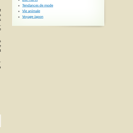
Tendances de mode
t
Vie animale
s
Voyage Japon
s
,
e
s
e
t
r
u