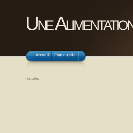
Une Alimentation
Accueil
Plan du site
«
La sardine