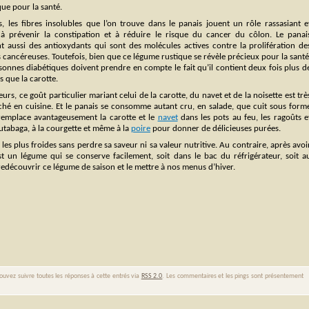
ue pour la santé.
s, les fibres insolubles que l’on trouve dans le panais jouent un rôle rassasiant e
 à prévenir la constipation et à réduire le risque du cancer du côlon. Le panai
nt aussi des antioxydants qui sont des molécules actives contre la prolifération de
s cancéreuses. Toutefois, bien que ce légume rustique se révèle précieux pour la santé
sonnes diabétiques doivent prendre en compte le fait qu’il contient deux fois plus d
s que la carotte.
leurs, ce goût particulier mariant celui de la carotte, du navet et de la noisette est trè
ché en cuisine. Et le panais se consomme autant cru, en salade, que cuit sous form
remplace avantageusement la carotte et le
navet
dans les pots au feu, les ragoûts e
rutabaga, à la courgette et même à la
poire
pour donner de délicieuses purées.
 les plus froides sans perdre sa saveur ni sa valeur nutritive. Au contraire, après avoi
st un légume qui se conserve facilement, soit dans le bac du réfrigérateur, soit a
edécouvrir ce légume de saison et le mettre à nos menus d’hiver.
ouvez suivre toutes les réponses à cette entrés via
RSS 2.0
. Les commentaires et les pings sont présentement