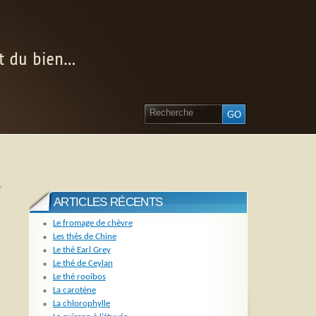
nt du bien…
»
ARTICLES RÉCENTS
Le fromage de chèvre
Les thés de Chine
Le thé Earl Grey
Le thé de Ceylan
Le thé rooibos
La carotène
La chlorophylle