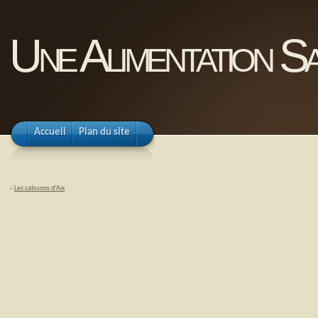
Une Alimentation Sa
Accueil
Plan du site
«
Les calissons d’Aix