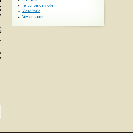
n
Tendances de mode
.
s
Vie animale
t
Voyage Japon
s
t
r
e
a
à