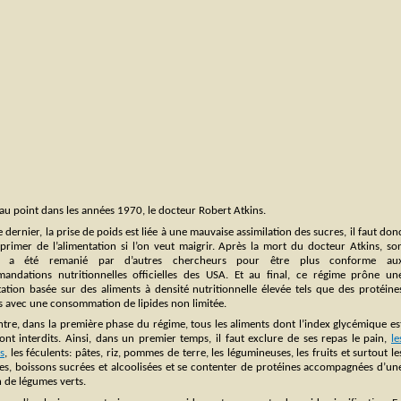
 au point dans les années 1970, le docteur Robert Atkins.
 dernier, la prise de poids est liée à une mauvaise assimilation des sucres, il faut don
pprimer de l’alimentation si l’on veut maigrir. Après la mort du docteur Atkins, so
e a été remanié par d’autres chercheurs pour être plus conforme au
andations nutritionnelles officielles des USA. Et au final, ce régime prône un
tation basée sur des aliments à densité nutritionnelle élevée tels que des protéine
s avec une consommation de lipides non limitée.
tre, dans la première phase du régime, tous les aliments dont l’index glycémique es
ont interdits. Ainsi, dans un premier temps, il faut exclure de ses repas le pain,
le
s
, les féculents: pâtes, riz, pommes de terre, les légumineuses, les fruits et surtout le
ies, boissons sucrées et alcoolisées et se contenter de protéines accompagnées d’un
 de légumes verts.