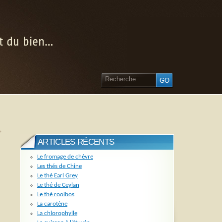
nt du bien…
»
ARTICLES RÉCENTS
Le fromage de chèvre
Les thés de Chine
Le thé Earl Grey
Le thé de Ceylan
Le thé rooibos
La carotène
La chlorophylle