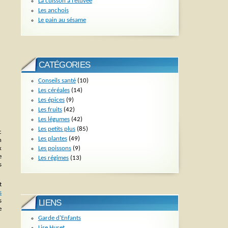
La cuisson à l’étuvée
Les anchois
Le pain au sésame
CATÉGORIES
Conseils santé
(10)
Les céréales
(14)
Les épices
(9)
Les fruits
(42)
Les légumes
(42)
Les petits plus
(85)
c
Les plantes
(49)
n
Les poissons
(9)
x
e
Les régimes
(13)
s
t
s
s
LIENS
e
Garde d'Enfants
Lise Huret