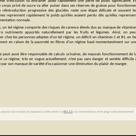
ime d’exclusion va entrainer assez rapidement une perte de poids significative. E
le corps privé de sucre va aller puiser dans ses réserves de graisse pour fonctionner
a réintroduction progressive des glucides reste une étape délicate et souvent le
nes reprennent rapidement le poids qu’elles avaient perdu dès qu’elles reprennen
imentation normale.
s, un tel régime comporte des risques de carence élevés dus au manque de vitamine
ro nutriments apportés naturellement par les fruits et légumes. Ainsi, on peu
er chez les personnes adeptes d’un tel régime, un déficit en vitamines C et B1, en fe
nnent en raison de la pauvreté en fibres d’un régime basé momentanément sur un
 peut aussi être responsable de calculs urinaires, de mauvais fonctionnement de l
oi ce régime, très en vogue actuellement, n’est pas sans danger et semble difficile 
ue par son manque de variété d’occasionner une diminution du plaisir de manger.
s pouvez suivre toutes les réponses à cette entrés via
RSS 2.0
. Les commentaires et les pings sont présentement