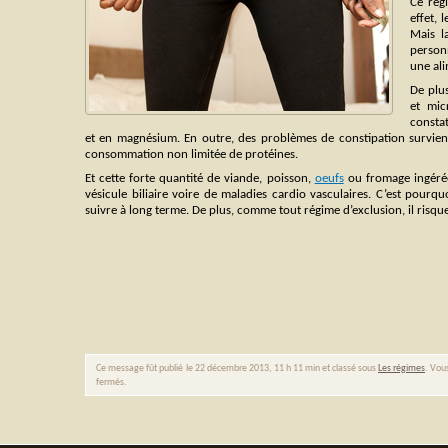
Ce rég
effet, 
Mais l
person
une al
De plu
et mic
constat
et en magnésium. En outre, des problèmes de constipation survie
consommation non limitée de protéines.
Et cette forte quantité de viande, poisson,
oeufs
ou fromage ingérée
vésicule biliaire voire de maladies cardio vasculaires. C’est pourqu
suivre à long terme. De plus, comme tout régime d’exclusion, il risq
Ce message fût publié le 22 décembre 2013, 11 h 11 min et classé sous
Les régimes
. Vou
fermés.