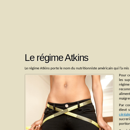
Le régime Atkins
Le régime Atkins porte le nom du nutritionniste américain qui l’a mis
Pour ce
les su
régim
recomm
alimen
maigre
Par con
élevé s
céréale
sucrer
portion