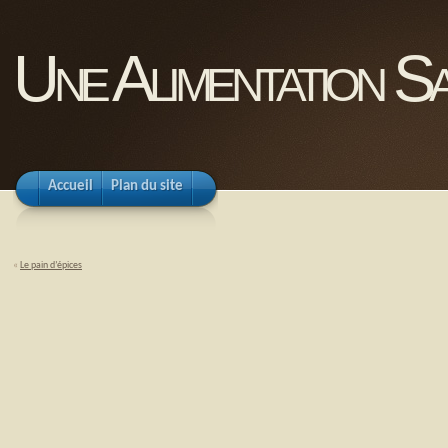
Une Alimentation Sa
Accueil
Plan du site
«
Le pain d’épices