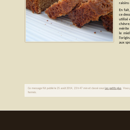
raisins
En fait
ce dess
utilis
chèvre.
mérite 
le mie
l’origi
aux spo
Ce message fût publié le 25 août 2014, 23 h 47 min et classé sous
Les petits plus
. Vous 
fermés.