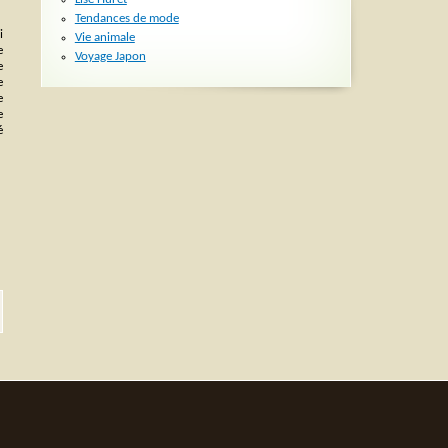
Tendances de mode
i
Vie animale
e
Voyage Japon
e
e
e
e
é