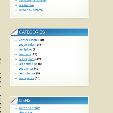
La cuisson à l’étuvée
Les anchois
Le pain au sésame
CATÉGORIES
Conseils santé
(10)
Les céréales
(14)
Les épices
(9)
Les fruits
(42)
Les légumes
(42)
i
t
Les petits plus
(85)
Les plantes
(49)
Les poissons
(9)
a
e
Les régimes
(13)
n
,
e
t
LIENS
e
à
Garde d'Enfants
e
Lise Huret