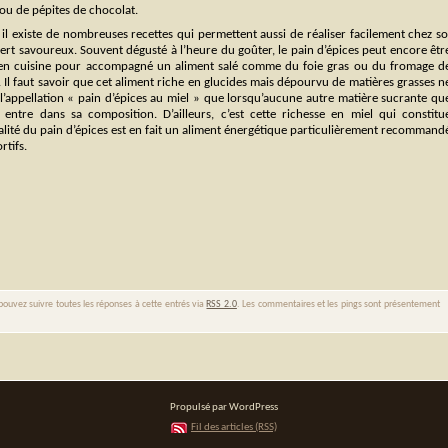
 ou de pépites de chocolat.
, il existe de nombreuses recettes qui permettent aussi de réaliser facilement chez so
ert savoureux. Souvent dégusté à l’heure du goûter, le pain d’épices peut encore êtr
é en cuisine pour accompagné un aliment salé comme du foie gras ou du fromage d
 Il faut savoir que cet aliment riche en glucides mais dépourvu de matières grasses n
l’appellation « pain d’épices au miel » que lorsqu’aucune autre matière sucrante qu
l entre dans sa composition. D’ailleurs, c’est cette richesse en miel qui constitu
nalité du pain d’épices est en fait un aliment énergétique particulièrement recommand
rtifs.
pouvez suivre toutes les réponses à cette entrés via
RSS 2.0
. Les commentaires et les pings sont présentement
Propulsé par WordPress
Fil des articles (RSS)