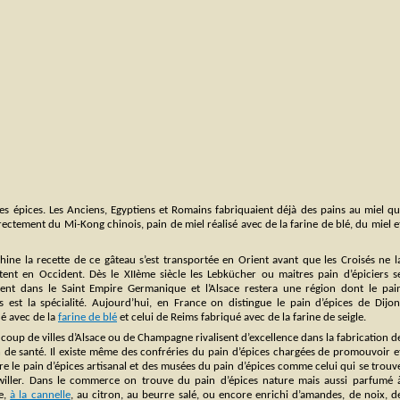
es épices. Les Anciens, Egyptiens et Romains fabriquaient déjà des pains au miel qu
rectement du Mi-Kong chinois, pain de miel réalisé avec de la farine de blé, du miel e
hine la recette de ce gâteau s’est transportée en Orient avant que les Croisés ne l
tent en Occident. Dès le XIIème siècle les Lebkücher ou maitres pain d’épiciers s
ent dans le Saint Empire Germanique et l’Alsace restera une région dont le pai
es est la spécialité. Aujourd’hui, en France on distingue le pain d’épices de Dijon
é avec de la
farine de blé
et celui de Reims fabriqué avec de la farine de seigle.
coup de villes d’Alsace ou de Champagne rivalisent d’excellence dans la fabrication d
n de santé. Il existe même des confréries du pain d’épices chargées de promouvoir e
e le pain d’épices artisanal et des musées du pain d’épices comme celui qui se trouv
willer. Dans le commerce on trouve du pain d’épices nature mais aussi parfumé 
ge,
à la cannelle
, au citron, au beurre salé, ou encore enrichi d’amandes, de noix, d