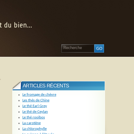
nt du bien…
»
ARTICLES RÉCENTS
Le fromage de chèvre
Les thés de Chine
Le thé Earl Grey
Le thé de Ceylan
Le thé rooibos
La carotène
La chlorophylle