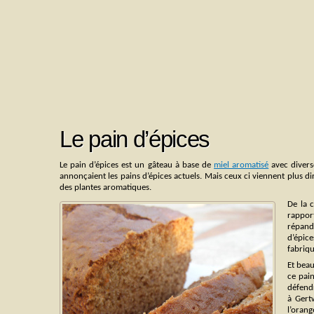
Le pain d’épices
Le pain d’épices est un gâteau à base de
miel aromatisé
avec divers
annonçaient les pains d’épices actuels. Mais ceux ci viennent plus di
des plantes aromatiques.
De la c
rappor
répand
d’épic
fabriqu
Et beau
ce pai
défendr
à Gert
l’oran