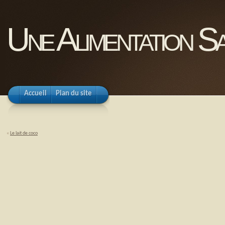
Une Alimentation Sa
Accueil
Plan du site
«
Le lait de coco