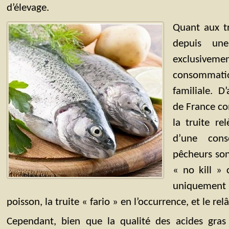
d’élevage.
Quant aux tr
depuis un
exclusive
consomma
familiale. D
de France co
la truite re
d’une cons
pêcheurs son
« no kill » 
uniquement po
poisson, la truite « fario » en l’occurrence, et le rel
Cependant, bien que la qualité des acides gras 