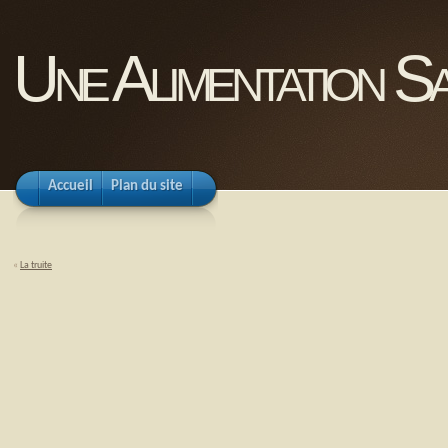
Une Alimentation Sa
Accueil
Plan du site
«
La truite