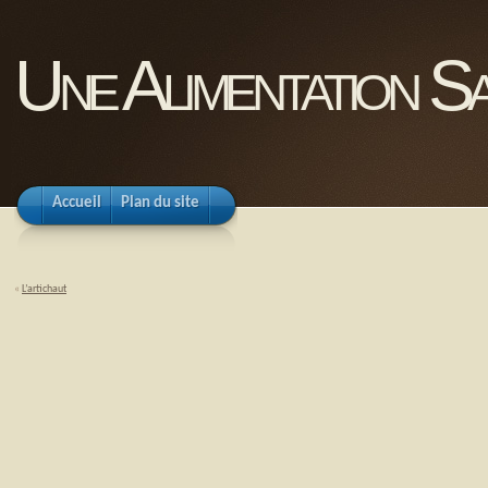
Une Alimentation Sa
Accueil
Plan du site
«
L’artichaut