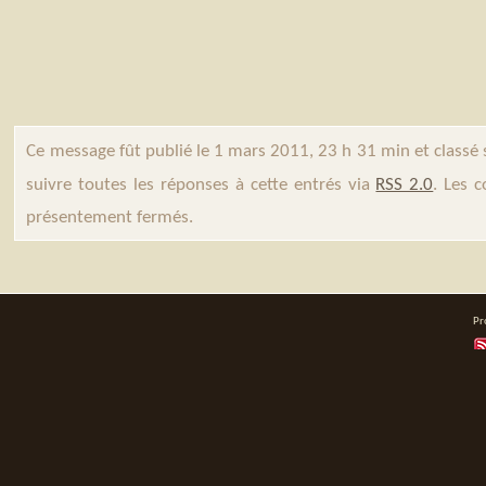
Ce message fût publié le 1 mars 2011, 23 h 31 min et classé
suivre toutes les réponses à cette entrés via
RSS 2.0
. Les 
présentement fermés.
Pr