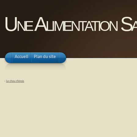
Une Alimentation Sa
Accueil
Plan du site
«
Le chou chinois