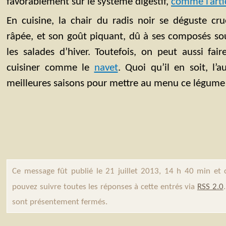
favorablement sur le système digestif,
comme l’arti
En cuisine, la chair du radis noir se déguste cr
râpée, et son goût piquant, dû à ses composés so
les salades d’hiver. Toutefois, on peut aussi fair
cuisiner comme le
navet
. Quoi qu’il en soit, l’
meilleures saisons pour mettre au menu ce légume 
Ce message fût publié le 21 juillet 2013, 14 h 40 min et
pouvez suivre toutes les réponses à cette entrés via
RSS 2.0
sont présentement fermés.