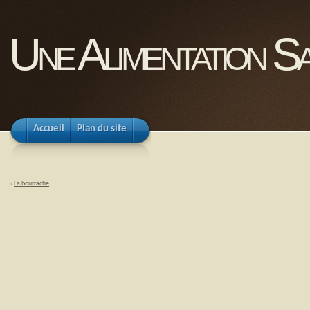
Une Alimentation Sa
Accueil
Plan du site
«
La bourrache