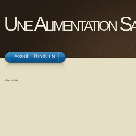
Une Alimentation Sa
Accueil
Plan du site
«
Les sablés