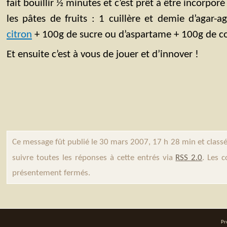
fait bouillir ½ minutes et c’est prêt à être incorpor
les pâtes de fruits : 1 cuillère et demie d’agar-a
citron
+ 100g de sucre ou d’aspartame + 100g de co
Et ensuite c’est à vous de jouer et d’innover !
Ce message fût publié le 30 mars 2007, 17 h 28 min et class
suivre toutes les réponses à cette entrés via
RSS 2.0
. Les 
présentement fermés.
Pr