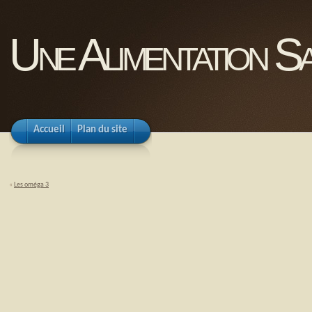
Une Alimentation Sa
Accueil
Plan du site
«
Les oméga 3