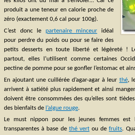
les kilos ont du mal à s’envoler… Car ce
produit a une teneur en calorie proche de
zéro (exactement 0,6 cal pour 100g).
C’est donc le
partenaire minceur
idéal
pour perdre du poids ou pour se faire des
petits desserts en toute liberté et légèreté ! 
partout, elles l’utilisent comme certaines Occi
pectine de pomme pour se gonfler l’estomac et ains
En ajoutant une cuillérée d’agar-agar à leur
thé
, 
arrivent à satiété plus rapidement et ainsi mange
doivent être consommées des qu’elles sont tièdes
des bienfaits de
l’algue rouge
.
Le must nippon pour les jeunes femmes est l
transparentes à base de
thé vert
ou de
fruits
. Qu