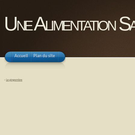
Une Alimentation Sa
Accueil
Plan du site
«
Le gingembre