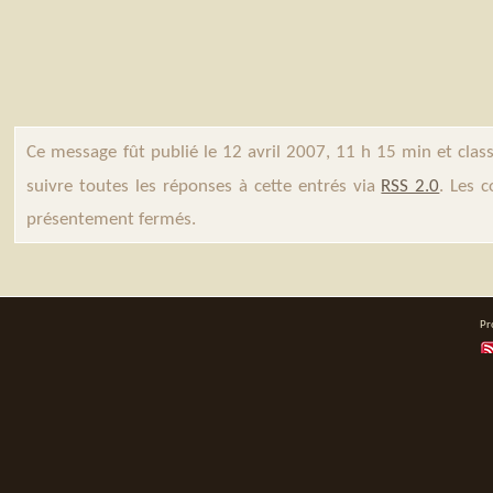
Ce message fût publié le 12 avril 2007, 11 h 15 min et cla
suivre toutes les réponses à cette entrés via
RSS 2.0
. Les 
présentement fermés.
Pr