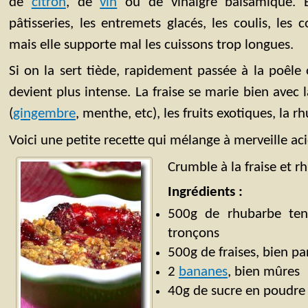
de
citron
, de
vin
ou de vinaigre balsamique. El
pâtisseries, les entremets glacés, les coulis, les 
mais elle supporte mal les cuissons trop longues.
Si on la sert tiède, rapidement passée à la poêle 
devient plus intense. La fraise se marie bien avec l
(
gingembre
, menthe, etc), les fruits exotiques, la 
Voici une petite recette qui mélange à merveille aci
Crumble à la fraise et r
Ingrédients :
500g de rhubarbe ten
tronçons
500g de fraises, bien p
2
bananes
, bien mûres
40g de sucre en poudre