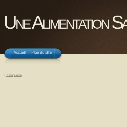
Une Alimentation Sa
Accueil
Plan du site
«
La soupe miso